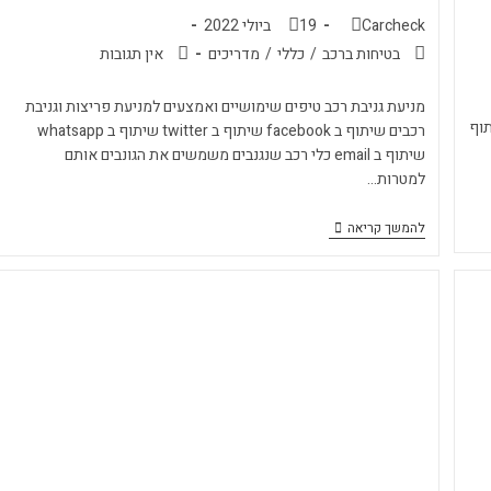
Carcheck
19 ביולי 2022
בטיחות ברכב
/
כללי
/
מדריכים
אין תגובות
מניעת גניבת רכב טיפים שימושיים ואמצעים למניעת פריצות וגניבת
faceboo שיתוף ב twitter שיתוף
רכבים שיתוף ב facebook שיתוף ב twitter שיתוף ב whatsapp
שיתוף ב email כלי רכב שנגנבים משמשים את הגונבים אותם
למטרות…
להמשך קריאה