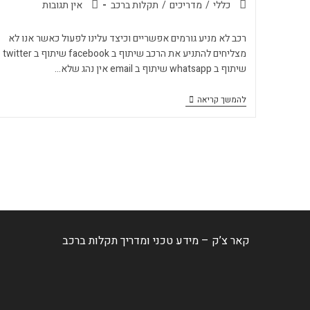
כללי
/
מדריכים
/
תקלות ברכב
אין תגובות
רכב לא מניע גורמים אפשריים וכיצד עלינו לפעול כאשר אנו לא
מצליחים להתניע את הרכב שיתוף ב facebook שיתוף ב twitter
שיתוף ב whatsapp שיתוף ב email אין נהג שלא…
להמשך קריאה
קאר צ’ק – מידע טכני ומדריך תקלות ברכב