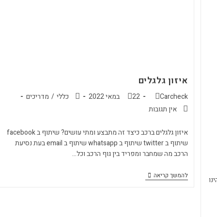
איזון גלגלים
Carcheck
22 במאי 2022
כללי
/
מדריכים
אין תגובות
איזון גלגלים ברכב כיצד זה מתבצע ומתי עושים? שיתוף ב facebook
שיתוף ב twitter שיתוף ב whatsapp שיתוף ב email בעת נסיעת
הרכב מה שמחבר ומפריד בין גוף הרכב וכל…
להמשך קריאה
פוח הגה הינו