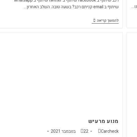
רכב שיתוף ב facebook שיתוף ב twitter שיתוף ב whatsapp
שיתוף ב email קניתם רכב? בשעה טובה. השלב האחרון…
להמשך קריאה
מנוע מרעיש
Carcheck
22 בנובמבר 2021