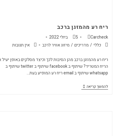
ריח רע מהמזגן ברכב
Carcheck
5 ביולי 2022
כללי
/
מדריכים
/
מיזוג אוויר לרכב
אין תגובות
ריח רע מהמזגן ברכב מהן הסיבות לכך וכיצד מסלקים באופן יעיל 
הריח המטריד? שיתוף ב facebook שיתוף ב twitter שיתוף ב
whatsapp שיתוף ב email ריח רע המופיע בעת…
להמשך קריאה