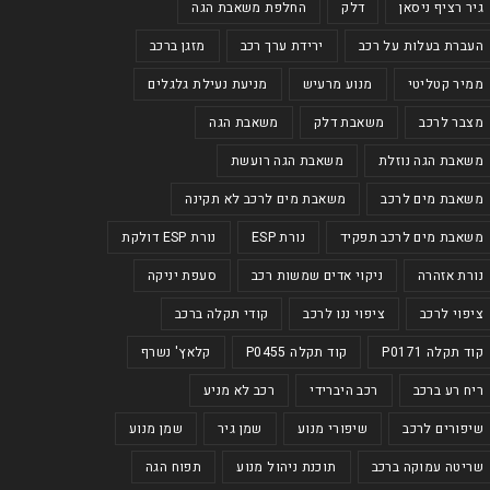
גיר רציף ניסאן
דלק
החלפת משאבת הגה
העברת בעלות על רכב
ירידת ערך רכב
מזגן ברכב
ממיר קטליטי
מנוע מרעיש
מניעת נעילת גלגלים
מצבר לרכב
משאבת דלק
משאבת הגה
משאבת הגה נוזלת
משאבת הגה רועשת
משאבת מים לרכב
משאבת מים לרכב לא תקינה
משאבת מים לרכב תפקיד
נורת ESP
נורת ESP דולקת
נורת אזהרה
ניקוי אדים שמשות רכב
סעפת יניקה
ציפוי לרכב
ציפוי ננו לרכב
קודי תקלה ברכב
קוד תקלה P0171
קוד תקלה P0455
קלאץ' נשרף
ריח רע ברכב
רכב היברידי
רכב לא מניע
שיפורים לרכב
שיפורי מנוע
שמן גיר
שמן מנוע
שריטה עמוקה ברכב
תוכנת ניהול מנוע
תפוח הגה