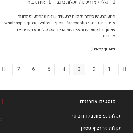
כללי
/
מדריכים
/
תקלות ברכב
אין תגובות
מנוע מרעיש סיבות נפוצות לרעשים שונים מהמנוע ופתרונות
אפשריים שיתוף ב facebook שיתוף ב twitter שיתוף ב whatsapp
שיתוף ב email יש אנשים שאוהבים רעש של מנוע ויש אפילו
מכוניות…
להמשך קריאה
7
6
5
4
3
2
1
פוסטים אחרונים
תקלות נפוצות בגיר רובוטי
תקלות גיר רציף ניסאן