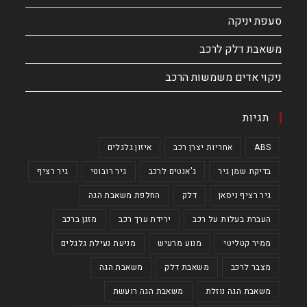
סעפת יניקה
משאבת דלק לרכב
ניקוי אדים משמשות הרכב
תגיות
ABS
אחריות יצרן רכב
איזון גלגלים
בדיקת שמן גיר
ג'אנטים לרכב
גיר רובוטי
גיר רציף
גיר רציף ניסאן
דלק
החלפת משאבת הגה
העברת בעלות על רכב
ירידת ערך רכב
מזגן ברכב
ממיר קטליטי
מנוע מרעיש
מניעת נעילת גלגלים
מצבר לרכב
משאבת דלק
משאבת הגה
משאבת הגה נוזלת
משאבת הגה רועשת