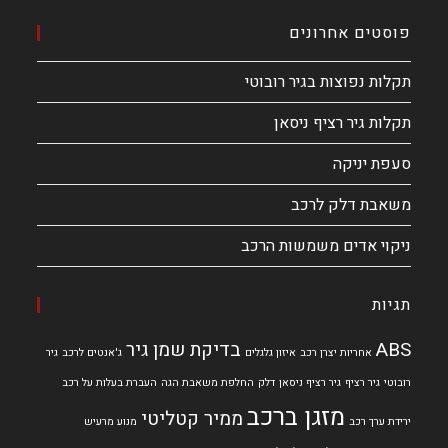
פוסטים אחרונים
תקלות נפוצות בגיר רובוטי
תקלות גיר רציף ניסאן
סעפת יניקה
משאבת דלק לרכב
ניקוי אדים משמשות הרכב
תגיות
ABS
בדיקת שמן גיר
אחריות יצרן רכב
איזון גלגלים
ג'אנטים לרכב
גיר
רובוטי
גיר רציף
גיר רציף ניסאן
דלק
החלפת משאבת הגה
העברת בעלות על רכב
מזגן ברכב
ממיר קטליטי
ירידת ערך רכב
מנוע מרעיש