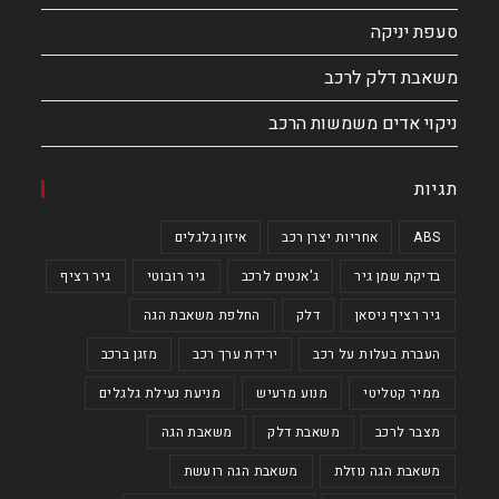
סעפת יניקה
משאבת דלק לרכב
ניקוי אדים משמשות הרכב
תגיות
ABS
אחריות יצרן רכב
איזון גלגלים
בדיקת שמן גיר
ג'אנטים לרכב
גיר רובוטי
גיר רציף
גיר רציף ניסאן
דלק
החלפת משאבת הגה
העברת בעלות על רכב
ירידת ערך רכב
מזגן ברכב
ממיר קטליטי
מנוע מרעיש
מניעת נעילת גלגלים
מצבר לרכב
משאבת דלק
משאבת הגה
משאבת הגה נוזלת
משאבת הגה רועשת