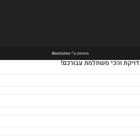
מתוחזק ע"י
AlexGsites
דויקת והכי משתלמת עבורכם!