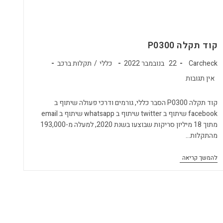
קוד תקלה P0300
מחבר:
פורסם:
קטגוריה:
Carcheck
22 בנובמבר 2022
כללי
/
תקלות ברכב
תגובות:
אין תגובות
קוד תקלה P0300 הסבר כללי, גורמים ודרכי פעולה שיתוף ב
facebook שיתוף ב twitter שיתוף ב whatsapp שיתוף ב email
מתוך 18 מיליון סריקות שבוצעו בשנת 2020, למעלה מ-193,000
מהתקלות…
קוד
להמשך קריאה
תקלה
P0300