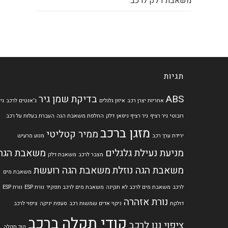
משאבת דלק לרכב
תגיות
ABS
בדיקת שמן גיר
אחריות יצרן רכב
איזון גלגלים
ג'אנטים לרכב
גי
רובוטי
גיר רציף
גיר רציף ניסאן
דלק
החלפת משאבת הגה
העברת בעלות על רכב
מזגן ברכב
ממיר קטליטי
ירידת ערך רכב
מנוע מרעיש
מניעת נעילת גלגלים
משאבת הגה
מצבר לרכב
משאבת דלק
משאבת הגה נוזלת
משאבת הגה רועשת
משאבת מים
לרכב
משאבת מים לרכב לא תקינה
משאבת מים לרכב תפקיד
נורת ESP
נורת ESP
נורת אזהרה
דולקת
ניקוי אדים שמשות רכב
סעפת יניקה
ציפוי לרכב
קודי תקלה ברכב
ציפוי ננו לרכב
קוד תקלה