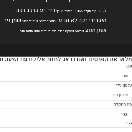
ריח רע ברכב
רכב
P0171
קוד תקלה P0455
קלאץ' נשרף
היברידי
רכב לא מניע
שמן גיר
שיפורים לרכב
שיפורי מנוע
שמן מנוע
שריטה עמוקה ברכב
תוכנת ניהול מנוע
תפוח הגה
מלאו את הפרטים ואנו נדאג לחזור אליכם עם הצעה מ
שם
טלפון נייד
סוג התקלה
יצרן