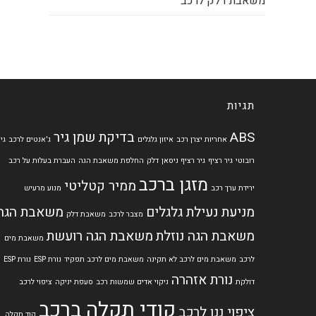
משאבת דלק לרכב
תגיות
ABS
בדיקת שמן גיר
אחריות יצרן רכב
איזון גלגלים
ג'אנטים לרכב
גי
רובוטי
גיר רציף
גיר רציף ניסאן
דלק
החלפת משאבת הגה
העברת בעלות על רכב
מזגן ברכב
ממיר קטליטי
ירידת ערך רכב
מנוע מרעיש
מניעת נעילת גלגלים
משאבת הגה
מצבר לרכב
משאבת דלק
משאבת הגה נוזלת
משאבת הגה רועשת
משאבת מים
לרכב
משאבת מים לרכב לא תקינה
משאבת מים לרכב תפקיד
נורת ESP
נורת ESP
נורת אזהרה
דולקת
ניקוי אדים שמשות רכב
סעפת יניקה
ציפוי לרכב
קודי תקלה ברכב
ציפוי ננו לרכב
קוד תקלה