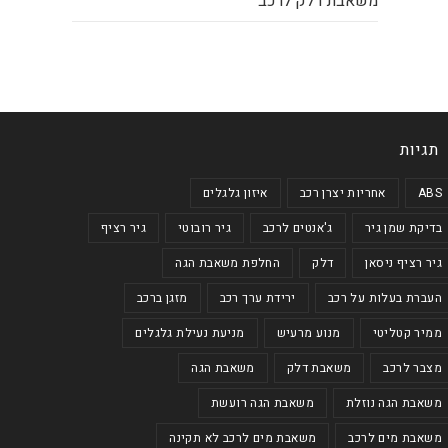
משאבת דלק לרכב
תגיות
ABS
אחריות יצרן רכב
איזון גלגלים
בדיקת שמן גיר
ג'אנטים לרכב
גיר רובוטי
גיר רציף
גיר רציף ניסאן
דלק
החלפת משאבת הגה
העברת בעלות על רכב
ירידת ערך רכב
מזגן ברכב
ממיר קטליטי
מנוע מרעיש
מניעת נעילת גלגלים
מצבר לרכב
משאבת דלק
משאבת הגה
משאבת הגה נוזלת
משאבת הגה רועשת
משאבת מים לרכב
משאבת מים לרכב לא תקינה