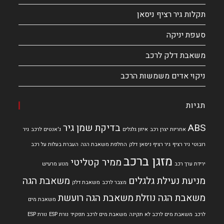
תקלות גיר רציף ניסאן
סעפת יניקה
משאבת דלק לרכב
ניקוי אדים משמשות הרכב
תגיות
ABS
בדיקת שמן גיר
אחריות יצרן רכב
איזון גלגלים
ג'אנטים לרכב
גיר
רובוטי
גיר רציף
גיר רציף ניסאן
דלק
החלפת משאבת הגה
העברת בעלות על רכב
מזגן ברכב
ממיר קטליטי
ירידת ערך רכב
מנוע מרעיש
מניעת נעילת גלגלים
משאבת הגה
מצבר לרכב
משאבת דלק
משאבת הגה נוזלת
משאבת הגה רועשת
משאבת מים
לרכב
משאבת מים לרכב לא תקינה
משאבת מים לרכב תפקיד
נורת ESP
נורת ESP